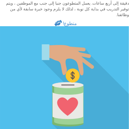
دقيقة إلى أربع ساعات. يعمل المتطوعون جنبا إلى جنب مع الموظفين ، ويتم
توفير التدريب في بداية كل نوبة ، لذلك لا يلزم وجود خبرة سابقة لأي من
وظائفنا.
متطوع!