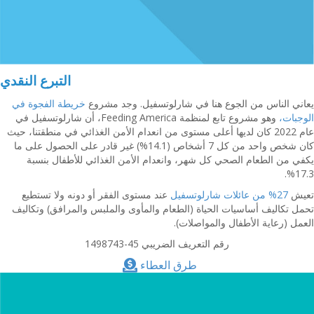
التبرع النقدي
يعاني الناس من الجوع هنا في شارلوتسفيل. وجد مشروع
خريطة الفجوة في
الوجبات،
وهو مشروع تابع لمنظمة Feeding America، أن شارلوتسفيل في
عام 2022 كان لديها أعلى مستوى من انعدام الأمن الغذائي في منطقتنا، حيث
كان شخص واحد من كل 7 أشخاص (14.1%) غير قادر على الحصول على ما
يكفي من الطعام الصحي كل شهر، وانعدام الأمن الغذائي للأطفال بنسبة
17.3%.
تعيش
27% من عائلات شارلوتسفيل
عند مستوى الفقر أو دونه ولا تستطيع
تحمل تكاليف أساسيات الحياة (الطعام والمأوى والملبس والمرافق) وتكاليف
العمل (رعاية الأطفال والمواصلات).
رقم التعريف الضريبي 45-1498743
طرق العطاء