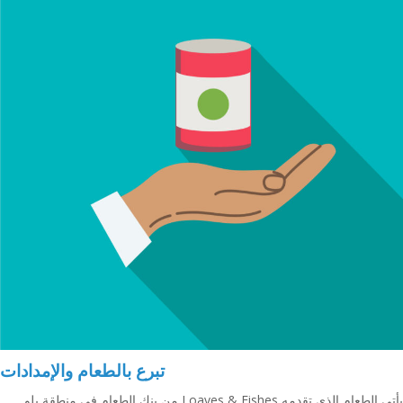
تبرع بالطعام والإمدادات
يأتي الطعام الذي تقدمه Loaves & Fishes من بنك الطعام في منطقة بلو