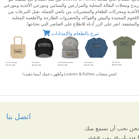
ريدج ومحلات البقالة المحلية والمزارعين والبساتين وموزعي الأغذية وموزعي
الأغذية ومحركات الطعام والمشتريات من بائعي الجملة. نقبل التبرعات من
اللحوم المجمدة والبيض والفواكه والخضروات الطازجة والأطعمة المعلبة
والمجففة. انقر على الزر أدناه للاطلاع على العناصر التي نحتاجها.
تبرع بالطعام والإمدادات
اشترِ منتجات Loaves & Fishes وأظهر دعمك أينما ذهبت!
اتصل بنا
نحن نحب أن نسمع منك.
أرغفة وأسماك مخزن الطعام