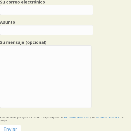
Su correo electrónico
Asunto
Su mensaje (opcional)
Este sitio está protegido por reCAPTCHA y se aplican la
Política de Privacidad
y los
Términos de Servicio
de
Google.