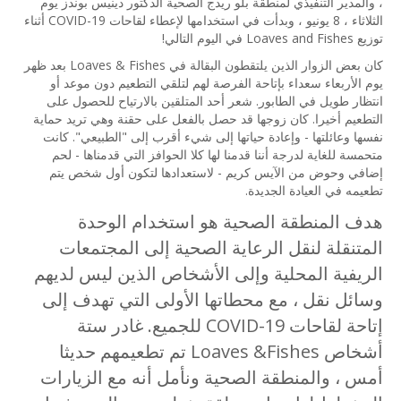
، والمدير التنفيذي لمنطقة بلو ريدج الصحية الدكتور دينيس بوندز يوم
الثلاثاء ، 8 يونيو ، وبدأت في استخدامها لإعطاء لقاحات COVID-19 أثناء
توزيع Loaves and Fishes في اليوم التالي!
كان بعض الزوار الذين يلتقطون البقالة في Loaves & Fishes بعد ظهر
يوم الأربعاء سعداء بإتاحة الفرصة لهم لتلقي التطعيم دون موعد أو
انتظار طويل في الطابور. شعر أحد المتلقين بالارتياح للحصول على
التطعيم أخيرا. كان زوجها قد حصل بالفعل على حقنة وهي تريد حماية
نفسها وعائلتها - وإعادة حياتها إلى شيء أقرب إلى "الطبيعي". كانت
متحمسة للغاية لدرجة أننا قدمنا لها كلا الحوافز التي قدمناها - لحم
إضافي وحوض من الآيس كريم - لاستعدادها لتكون أول شخص يتم
تطعيمه في العيادة الجديدة.
هدف المنطقة الصحية هو استخدام الوحدة
المتنقلة لنقل الرعاية الصحية إلى المجتمعات
الريفية المحلية وإلى الأشخاص الذين ليس لديهم
وسائل نقل ، مع محطاتها الأولى التي تهدف إلى
إتاحة لقاحات COVID-19 للجميع. غادر ستة
أشخاص Loaves &Fishes تم تطعيمهم حديثا
أمس ، والمنطقة الصحية ونأمل أنه مع الزيارات