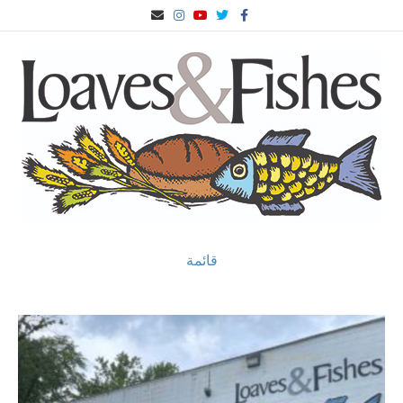
ف
ا
ي
ا
ا
ي
ل
و
ن
ل
س
ت
ت
س
ب
ب
غ
ي
ت
ر
و
ر
و
غ
ي
ك
ي
ب
ر
د
د
ا
ا
م
ل
إ
ل
ك
ت
ر
و
ن
ي
قائمة