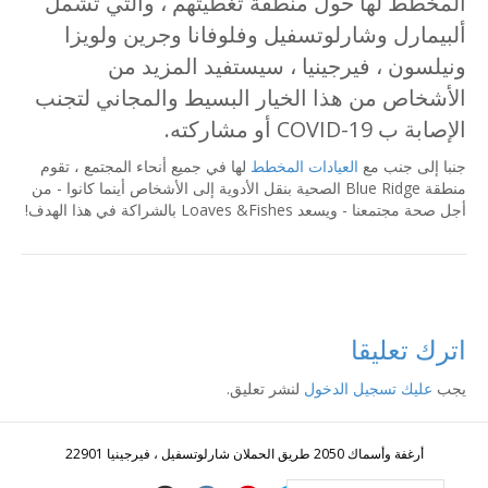
المخطط لها حول منطقة تغطيتهم ، والتي تشمل
ألبيمارل وشارلوتسفيل وفلوفانا وجرين ولويزا
ونيلسون ، فيرجينيا ، سيستفيد المزيد من
الأشخاص من هذا الخيار البسيط والمجاني لتجنب
الإصابة ب COVID-19 أو مشاركته.
جنبا إلى جنب مع
العيادات المخطط
لها في جميع أنحاء المجتمع ، تقوم
منطقة Blue Ridge الصحية بنقل الأدوية إلى الأشخاص أينما كانوا - من
أجل صحة مجتمعنا - ويسعد Loaves &Fishes بالشراكة في هذا الهدف!
اترك تعليقا
يجب
عليك تسجيل الدخول
لنشر تعليق.
أرغفة وأسماك 2050 طريق الحملان شارلوتسفيل ، فيرجينيا 22901