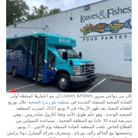
كان من دواعي سرور Loaves &Fishes أن يتم اختيارها كمحطة أولى
للعيادة الصحية المتنقلة الجديدة في
منطقة بلو ريدج الصحية
خلال توزيع
الطعام المعتاد بعد ظهر الأربعاء في 9 يونيو 2021. اشترت المنطقة
الصحية الوحدة ، وهو حلم طويل الأمد وفقا لكارول شاندروس ، وهي
ممرضة لمدة 30 عاما مع المنطقة الصحية ، بمساعدة الممولين من
القطاع الخاص. تلقت المنطقة العيادة المتنقلة يوم الاثنين ، 7 يونيو ،
وخصصتها مع الحاكم رالف نورثام ، ومشرف شركة ألبيمارل دونا برايس