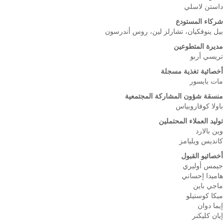
داستن لاسلي
شركاء المستودع
بيل ينوفكيان، تشارلز لين، روس أندرسون
مديرة المتطوعين
تريسي أربو
أخصائية تغذية مسجلة
مات بايسور
منسقة شؤون المشاركة المجتمعية
باولا كوفاروبياس
توليد العملاء المحتملين
وين بالارد
كانديس ويليامز
أخصائيو القبول
جيمس أوليري
هاميدا إحساني
ماجي باين
ميكا كوستيلو
إيما دوان
إيان كليكنر