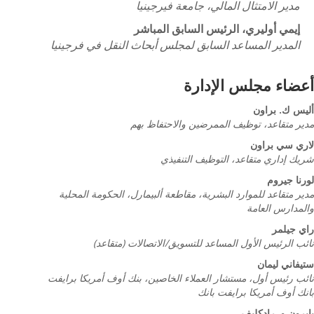
مدير الامتثال المالي، جامعة فيرجينيا
إيمي أوليري، الرئيس السابق المباشر
المدير المساعد السابق لمجلس أبحاث النقل في فرجينيا
أعضاء مجلس الإدارة
أليس ك. براون
مدير متقاعد، توظيف الممرضين والاحتفاظ بهم
لاري سي براون
شريك إداري متقاعد، التوظيف التنفيذي
لورنا جيروم
مدير متقاعد للموارد البشرية، مقاطعة ألبيمارل، الحكومة المحلية
والمدارس العامة
راي جيلمر
نائب الرئيس الأول المساعد للتسويق/الاتصالات (متقاعد)
ستيفاني ليمان
نائب رئيس أول، مستشار العملاء الخاصين، بنك أوف أمريكا برايفت
بانك أوف أمريكا برايفت بانك
بايرون و. رادكليف