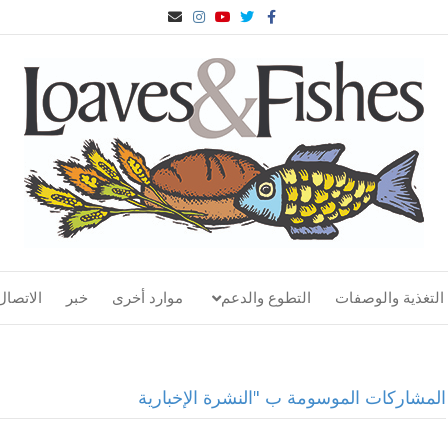
ف
ا
ي
ا
ا
ي
ل
و
ن
ل
س
ت
ت
س
ب
ب
غ
ي
ت
ر
و
ر
و
غ
ي
ك
ي
ب
ر
د
د
ا
ا
م
ل
إ
ل
ك
ت
ر
و
ن
ي
التغذية والوصفات
التطوع والدعم
موارد أخرى
خبر
الاتصال
المشاركات الموسومة ب "النشرة الإخبارية