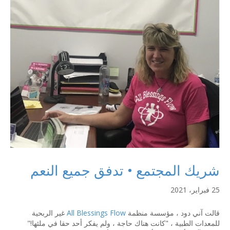
شريك المجتمع • تدفق جميع النعم
25 فبراير، 2021
قالت آني دود ، مؤسسة منظمة
All Blessings Flow
غير الربحية
للمعدات الطبية ، "كانت هناك حاجة ، ولم يفكر أحد حقا في ملئها!"