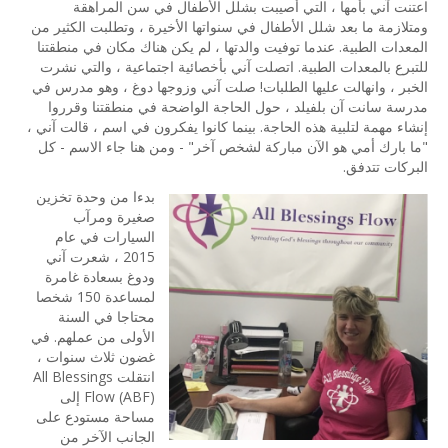
اعتنت آني بأمها ، التي أصيبت بشلل الأطفال في سن المراهقة
ومتلازمة ما بعد شلل الأطفال في سنواتها الأخيرة ، وتطلبت الكثير من
المعدات الطبية. عندما توفيت والدتها ، لم يكن هناك مكان في منطقتنا
للتبرع بالمعدات الطبية. اتصلت آني بأخصائية اجتماعية ، والتي نشرت
الخبر ، وانهالت عليها الطلبات! صلت آني وزوجها دوغ ، وهو مدرس في
مدرسة سانت آن بلفيلد ، حول الحاجة الواضحة في منطقتنا وقرروا
إنشاء مهمة لتلبية هذه الحاجة. بينما كانوا يفكرون في اسم ، قالت آني ،
"ما بارك أمي هو الآن مباركة لشخص آخر" - ومن هنا جاء الاسم - كل
البركات تتدفق.
بدءا من وحدة تخزين
صغيرة ومرآب
السيارات في عام
2015 ، شعرت آني
ودوغ بسعادة غامرة
لمساعدة 150 شخصا
محتاجا في السنة
الأولى من عملهم. في
غضون ثلاث سنوات ،
انتقلت All Blessings
Flow (ABF) إلى
مساحة مستودع على
الجانب الآخر من