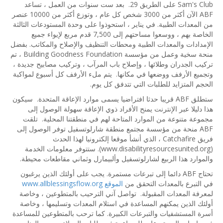
Sam's Club على الطريق 29. بعد ست سنوات من العمل ، تساعد
ABF الآن أكثر من 3000 شخص كل عام ، وتوزع أكثر من 10000 عنصر
من المعدات الطبية. في يناير ، استحوذوا على وحدة المستودعات الثالثة
الخاصة بهم ، ووسعوا مساحتهم إلى 7,500 قدم مربع لإيواء جميع
الإمدادات والمعدات الطبية ومحطات التنظيف والإصلاح والمكاتب. بفضل
منحة سخية وعمل من مؤسسة Building Goodness Foundation ، تم
تركيب الجدران وطلائها ، وإصلاح باب المرآب ، وتركيب مصابيح جديدة ،
وتجميع الأرفف ووضعها في مكانها. يتم ملء الأرفف كل أسبوع لمواكبة
الحجم المتزايد للطلبات التي تتدفق كل يوم.
ستطلق ABF قريبا حدثا افتراضيا يسمى موارد الإعاقة المتحدة. سيكون
هذا دليلا عبر الإنترنت يمنح الأفراد ذوي الإعاقة سهولة الوصول إلى
مجموعة متنوعة من الموارد المتاحة لهم في منطقتنا المحلية. تلقت
ABF منحة من مؤسسة مجتمع منطقة شارلوتسفيل توفر الوصول إلى
فريق Catchafire ، الذي أنشأ موقعا إلكترونيا لهذا الحدث
(www.disabilityresourcesunited.org). ستتوفر معلومات الخدمة
والموارد هذا الربيع لشارلوتسفيل وألبيمارل وثماني مقاطعات محيطة.
تحتاج ABF دائما إلى تبرعات مستمرة. يجب على أولئك الذين يرغبون
في التبرع بالمعدات التحقق من
الموقع www.allblessingsflow.org
لمعرفة المعدات المقبولة. تواصل آني الترحيب بالمتطوعين ، وخاصة
أولئك الذين يمكنهم المساعدة في استلام المعدات وتسليمها ، وخاصة
أسرة المستشفيات والتبرعات الكبيرة. كما ترحب بالمتطوعين للمساعدة