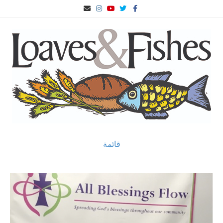
ف
ا
ي
ا
ا
ي
ل
و
ن
ل
س
ت
ت
س
ب
ب
غ
ي
ت
ر
و
ر
و
غ
ي
ك
ي
ب
ر
د
د
ا
ا
م
ل
إ
ل
ك
ت
ر
و
ن
ي
قائمة