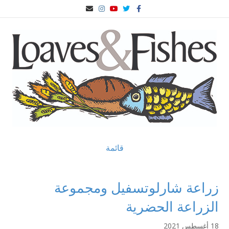
ف
ا
ي
ا
ا
ي
ل
و
ن
ل
س
ت
ت
س
ب
ب
غ
ي
ت
ر
و
ر
و
غ
ي
ك
ي
ب
ر
د
د
ا
ا
م
ل
إ
ل
ك
ت
ر
و
ن
ي
قائمة
زراعة شارلوتسفيل ومجموعة
الزراعة الحضرية
18 أغسطس 2021