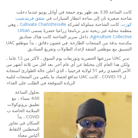
كانت الساعة 3:30 بعد ظهر يوم جمعة في أوائل يونيو عندما دخلت
شاحنة صغيرة تان إلى ساحة انتظار السيارات في
شقق فريندشيب
كورت
. كانت الشاحنة مملوكة لشركة
Cultivate Charlottesville
، وهي
منظمة محلية غير ربحية تدير برنامجا زراعيا حضريا يسمى
Urban
Agriculture Collective
. داخل سرير الشاحنة كانت هناك صناديق
مكدسة بدقة من المنتجات الطازجة. في غضون دقائق ، بدأ موظفو UAC
التنسيق مع موظفي الشقة لإعداد الطاولات وتفريغ الصناديق.
تدير UAC مزرعتها الحضرية وتوزيعات يوم السوق ، لأكثر من 12 عاما ،
ولكن هذا العام كان مختلفا عن أي عام آخر. بعد أقل من ثلاثة أشهر من
الأمر التنفيذي رقم 51 لولاية فرجينيا ، الذي أعلن حالة الطوارئ استجابة
ل COVID-19 ، كانت UAC تتدافع لحصاد ما يكفي من المنتجات لتلبية
الزيادة المتوقعة في الطلب على الغذاء.
بحلول الساعة
4:00 مساء ، مع
تطبيق بروتوكولات
السلامة الخاصة ب
COVID ، بدأ
السكان في تجاوز
المحطتين لالتقاط
أكياس معبأة