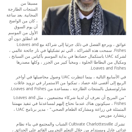
مسبقا من
المنتجات الطازجة
المجانية. بعد ساعة
، كان من الواضح
أن يوم السوق
الأول من الموسم
قد انطلق دون أي
عوائق ، ويرجع الفضل في ذلك جزئيا إلى شراكة مع Loaves and
Fishes. سمحت هذه الشراكة ، التي تم تشكيلها في نار جائحة عالمي ،
لشركة UAC باستكمال حصادها في بداية الموسم بأكياس من السبانخ ،
ومكيال من البطاطا الحلوة ، ومخبأ كبير من الجزر ، وكلها مصدرها
Loaves and Fishes.
في الأسابيع التالية ، بينما انتظرت UAC وصول محاصيلها في أواخر
الربيع إلى أقصى غلة حصاد ، تمكنوا من الاستمرار في تزويد عائلات
شارلوتسفيل بالمنتجات الطازجة ، بمساعدة من Loaves and Fishes.
"من المريح أن نعرف أن لدينا شركاء مجتمعيين ، مثل Loaves and
Fishes ، سيكونون هناك عندما نحتاج إليهم لمساعدتنا في تنفيذ مهمتنا
المتمثلة في زراعة ومشاركة الطعام الصحي." - مدير برنامج UAC ،
ريتشارد موريس
تشرك Cultivate Charlottesville الشباب والمجتمع في بناء نظام
غذائي عادل ومستدام من خلال التعلم التجريبي القائم على الحدائق ،