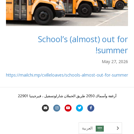
School’s (almost) out for
summer!
May 27, 2026
https://mailchi.mp/cvilleloaves/schools-almost-out-for-summer
أرغفة وأسماك 2050 طريق الحملان شارلوتسفيل ، فيرجينيا 22901
ف
ا
ي
ا
ا
ي
ل
و
ن
ل
س
ت
ت
س
ب
العربية‏
ب
غ
ي
ت
ر