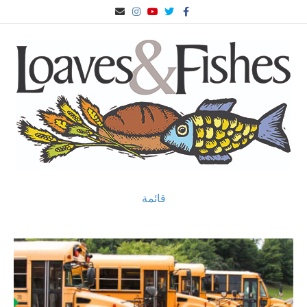
ف
ا
ي
ا
ا
ي
ل
و
ن
ل
س
ت
ت
س
ب
ب
غ
ي
ت
ر
و
ر
و
غ
ي
ك
ي
ب
ر
د
د
ا
ا
م
ل
إ
ل
ك
ت
ر
و
ن
ي
قائمة