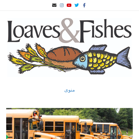
ف
ت
Y
ا
ا
ی
و
o
ی
ی
س
ی
u
ن
م
ب
ی
t
س
ی
و
ت
u
ت
ل
ک
ر
b
ا
e
گ
ر
ا
م
منوی