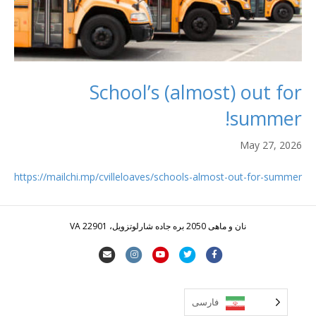
School’s (almost) out for
summer!
May 27, 2026
https://mailchi.mp/cvilleloaves/schools-almost-out-for-summer
نان و ماهی 2050 بره جاده شارلوتزویل، VA 22901
ف
ت
Y
ا
ا
ی
و
o
ی
ی
س
ی
u
ن
م
فارسی
ب
ی
t
س
ی