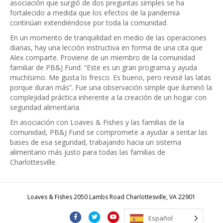
asociación que surgió de dos preguntas simples se ha
fortalecido a medida que los efectos de la pandemia
continúan extendiéndose por toda la comunidad.
En un momento de tranquilidad en medio de las operaciones
diarias, hay una lección instructiva en forma de una cita que
Alex comparte. Proviene de un miembro de la comunidad
familiar de PB&J Fund. “Este es un gran programa y ayuda
muchísimo. Me gusta lo fresco. Es bueno, pero revisé las latas
porque duran más”. Fue una observación simple que iluminó la
complejidad práctica inherente a la creación de un hogar con
seguridad alimentaria.
En asociación con Loaves & Fishes y las familias de la
comunidad, PB&J Fund se compromete a ayudar a sentar las
bases de esa seguridad, trabajando hacia un sistema
alimentario más justo para todas las familias de
Charlottesville.
Loaves & Fishes 2050 Lambs Road Charlottesville, VA 22901
F
T
Y
I
C
Español