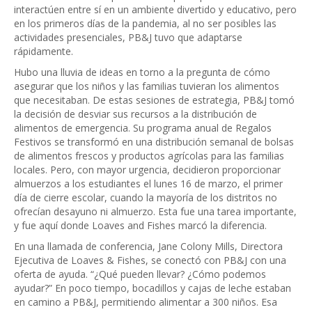
interactúen entre sí en un ambiente divertido y educativo, pero
en los primeros días de la pandemia, al no ser posibles las
actividades presenciales, PB&J tuvo que adaptarse
rápidamente.
Hubo una lluvia de ideas en torno a la pregunta de cómo
asegurar que los niños y las familias tuvieran los alimentos
que necesitaban. De estas sesiones de estrategia, PB&J tomó
la decisión de desviar sus recursos a la distribución de
alimentos de emergencia. Su programa anual de Regalos
Festivos se transformó en una distribución semanal de bolsas
de alimentos frescos y productos agrícolas para las familias
locales. Pero, con mayor urgencia, decidieron proporcionar
almuerzos a los estudiantes el lunes 16 de marzo, el primer
día de cierre escolar, cuando la mayoría de los distritos no
ofrecían desayuno ni almuerzo. Esta fue una tarea importante,
y fue aquí donde Loaves and Fishes marcó la diferencia.
En una llamada de conferencia, Jane Colony Mills, Directora
Ejecutiva de Loaves & Fishes, se conectó con PB&J con una
oferta de ayuda. “¿Qué pueden llevar? ¿Cómo podemos
ayudar?” En poco tiempo, bocadillos y cajas de leche estaban
en camino a PB&J, permitiendo alimentar a 300 niños. Esa