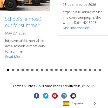
13 de marzo de 2026
https://us16.admin.mailch
imp.com/campaigns/sho
School’s (almost)
w-email?id=14213903
out for summer!
sobre la ac
Más información
May 27, 2026
https://mailchi.mp/cvillelo
aves/schools-almost-out-
for-summer
about School’s (almost) out for summer!
Read More
Loaves & Fishes 2050 Lambs Road Charlottesville, VA 22901
Facebook
Twitter
Youtube
Instagram
Correo electrónico
Español