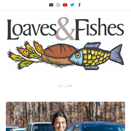
ف
ف
ف
ا
ب
ی
ی
ی
ن
ر
س
س
س
س
ې
ب
ب
ب
ټ
ښ
و
و
و
ا
ل
ک
ک
ک
ګ
ی
ر
ک
م
غورنۍ